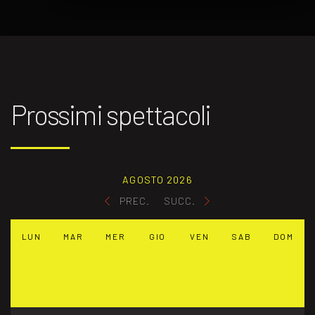
Prossimi spettacoli
AGOSTO 2026
PREC.
SUCC.
LUN
MAR
MER
GIO
VEN
SAB
DOM