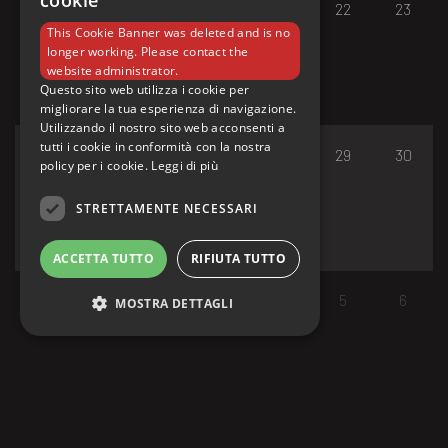
cookie
17
18
19
20
21
22
23
This Cookie Banner was deleted and is no
longer working. Please contact the
website administrator.
Questo sito web utilizza i cookie per
migliorare la tua esperienza di navigazione.
Utilizzando il nostro sito web acconsenti a
tutti i cookie in conformità con la nostra
24
25
26
27
28
29
30
policy per i cookie.
Leggi di più
STRETTAMENTE NECESSARI
ACCETTA TUTTO
RIFIUTA TUTTO
31
1
2
3
4
5
6
MOSTRA DETTAGLI
Strettamente necessari
I cookie strettamente necessari consentono le
funzionalità principali del sito web come
l'accesso dell'utente e la gestione dell'account.