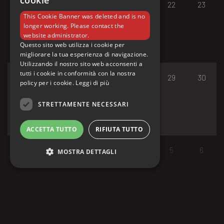
cookie
17
18
19
20
21
22
23
This Cookie Banner was deleted and is no
longer working. Please contact the
website administrator.
Questo sito web utilizza i cookie per
migliorare la tua esperienza di navigazione.
Utilizzando il nostro sito web acconsenti a
tutti i cookie in conformità con la nostra
24
25
26
27
28
29
30
policy per i cookie.
Leggi di più
STRETTAMENTE NECESSARI
ACCETTA TUTTO
RIFIUTA TUTTO
31
1
2
3
4
5
6
MOSTRA DETTAGLI
Strettamente necessari
I cookie strettamente necessari consentono le
funzionalità principali del sito web come
l'accesso dell'utente e la gestione dell'account.