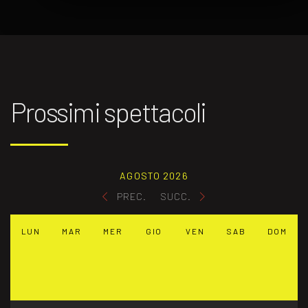
Prossimi spettacoli
AGOSTO 2026
PREC.
SUCC.
LUN
MAR
MER
GIO
VEN
SAB
DOM