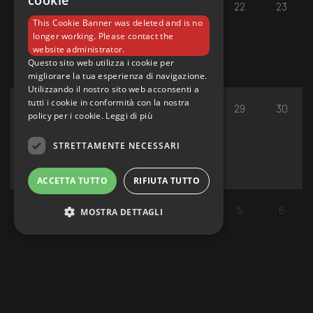
cookie
17
18
19
20
21
22
23
This Cookie Banner was deleted and is no
longer working. Please contact the
website administrator.
Questo sito web utilizza i cookie per
migliorare la tua esperienza di navigazione.
Utilizzando il nostro sito web acconsenti a
tutti i cookie in conformità con la nostra
24
25
26
27
28
29
30
policy per i cookie.
Leggi di più
STRETTAMENTE NECESSARI
ACCETTA TUTTO
RIFIUTA TUTTO
31
1
2
3
4
5
6
MOSTRA DETTAGLI
Strettamente necessari
I cookie strettamente necessari consentono le
funzionalità principali del sito web come
l'accesso dell'utente e la gestione dell'account.