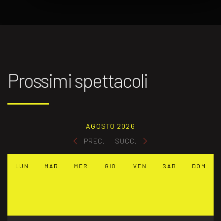
Prossimi spettacoli
AGOSTO 2026
PREC.
SUCC.
LUN
MAR
MER
GIO
VEN
SAB
DOM