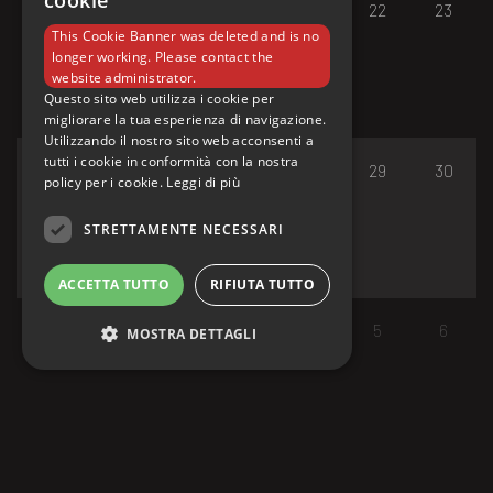
cookie
17
18
19
20
21
22
23
This Cookie Banner was deleted and is no
longer working. Please contact the
website administrator.
Questo sito web utilizza i cookie per
migliorare la tua esperienza di navigazione.
Utilizzando il nostro sito web acconsenti a
tutti i cookie in conformità con la nostra
24
25
26
27
28
29
30
policy per i cookie.
Leggi di più
STRETTAMENTE NECESSARI
ACCETTA TUTTO
RIFIUTA TUTTO
31
1
2
3
4
5
6
MOSTRA DETTAGLI
Strettamente necessari
I cookie strettamente necessari consentono le
funzionalità principali del sito web come
l'accesso dell'utente e la gestione dell'account.