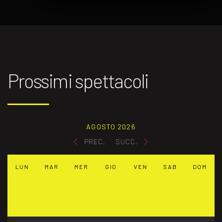
Prossimi spettacoli
AGOSTO 2026
PREC.
SUCC.
LUN
MAR
MER
GIO
VEN
SAB
DOM