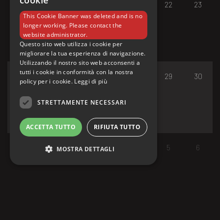
cookie
17
18
19
20
21
22
23
This Cookie Banner was deleted and is no
longer working. Please contact the
website administrator.
Questo sito web utilizza i cookie per
migliorare la tua esperienza di navigazione.
Utilizzando il nostro sito web acconsenti a
tutti i cookie in conformità con la nostra
24
25
26
27
28
29
30
policy per i cookie.
Leggi di più
STRETTAMENTE NECESSARI
ACCETTA TUTTO
RIFIUTA TUTTO
31
1
2
3
4
5
6
MOSTRA DETTAGLI
Strettamente necessari
I cookie strettamente necessari consentono le
funzionalità principali del sito web come
l'accesso dell'utente e la gestione dell'account.