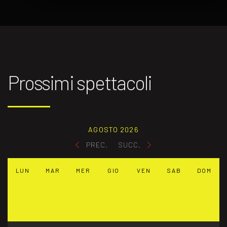
Prossimi spettacoli
AGOSTO 2026
PREC.
SUCC.
LUN
MAR
MER
GIO
VEN
SAB
DOM