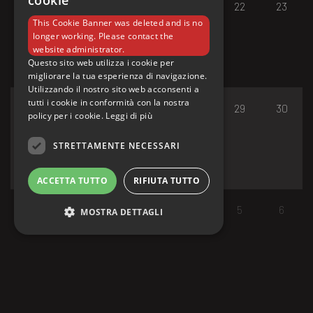
cookie
17
18
19
20
21
22
23
This Cookie Banner was deleted and is no
longer working. Please contact the
website administrator.
Questo sito web utilizza i cookie per
migliorare la tua esperienza di navigazione.
Utilizzando il nostro sito web acconsenti a
tutti i cookie in conformità con la nostra
24
25
26
27
28
29
30
policy per i cookie.
Leggi di più
STRETTAMENTE NECESSARI
ACCETTA TUTTO
RIFIUTA TUTTO
31
1
2
3
4
5
6
MOSTRA DETTAGLI
Strettamente necessari
I cookie strettamente necessari consentono le
funzionalità principali del sito web come
l'accesso dell'utente e la gestione dell'account.