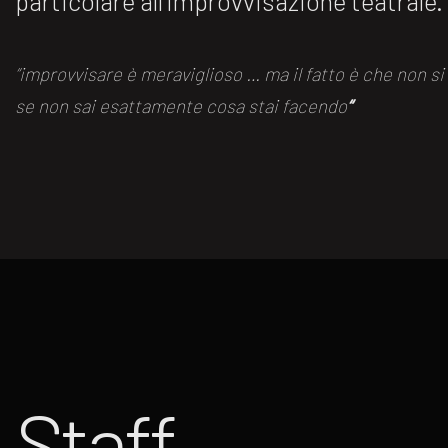
particolare all’improvvisazione teatrale.
“improvvisare è meraviglioso … ma il fatto è che non s
se non sai esattamente cosa stai facendo
“
Staff