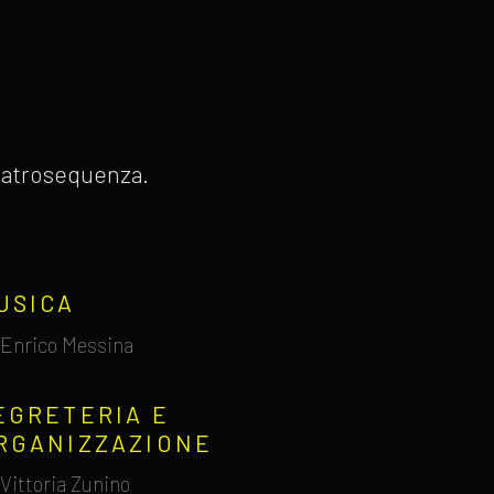
 Teatrosequenza.
USICA
Enrico Messina
EGRETERIA E
RGANIZZAZIONE
Vittoria Zunino