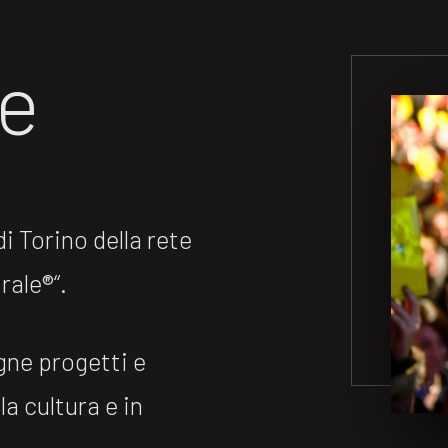
ne
 Torino della rete
ale®️“.
gne progetti e
la cultura e in