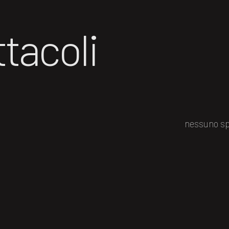
tacoli
nessuno sp