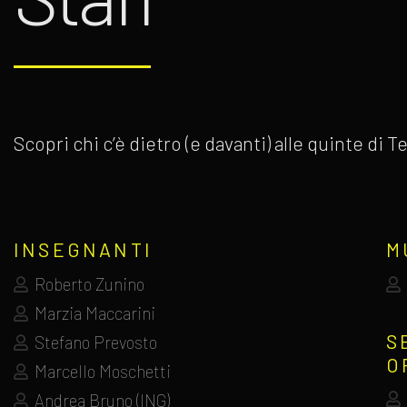
Scopri chi c’è dietro (e davanti) alle quinte di
INSEGNANTI
M
Roberto Zunino
Marzia Maccarini
S
Stefano Prevosto
O
Marcello Moschetti
Andrea Bruno (ING)