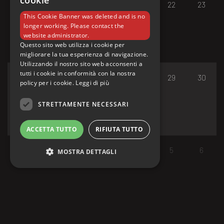
cookie
17
18
19
20
21
22
23
This Cookie Banner was deleted and is no
longer working. Please contact the
website administrator.
Questo sito web utilizza i cookie per
migliorare la tua esperienza di navigazione.
Utilizzando il nostro sito web acconsenti a
tutti i cookie in conformità con la nostra
24
25
26
27
28
29
30
policy per i cookie.
Leggi di più
STRETTAMENTE NECESSARI
ACCETTA TUTTO
RIFIUTA TUTTO
31
1
2
3
4
5
6
MOSTRA DETTAGLI
Strettamente necessari
I cookie strettamente necessari consentono le
funzionalità principali del sito web come
l'accesso dell'utente e la gestione dell'account.