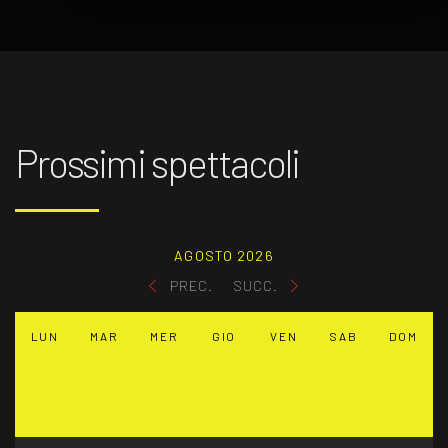
Prossimi spettacoli
AGOSTO 2026
PREC.
SUCC.
LUN
MAR
MER
GIO
VEN
SAB
DOM