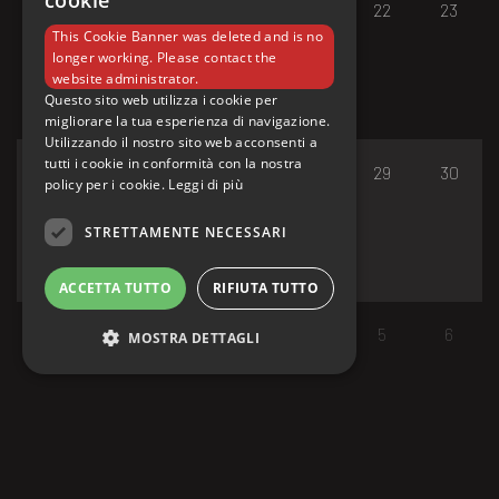
cookie
17
18
19
20
21
22
23
This Cookie Banner was deleted and is no
longer working. Please contact the
website administrator.
Questo sito web utilizza i cookie per
migliorare la tua esperienza di navigazione.
Utilizzando il nostro sito web acconsenti a
tutti i cookie in conformità con la nostra
24
25
26
27
28
29
30
policy per i cookie.
Leggi di più
STRETTAMENTE NECESSARI
ACCETTA TUTTO
RIFIUTA TUTTO
31
1
2
3
4
5
6
MOSTRA DETTAGLI
Strettamente necessari
I cookie strettamente necessari consentono le
funzionalità principali del sito web come
l'accesso dell'utente e la gestione dell'account.