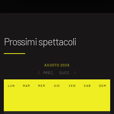
Prossimi spettacoli
AGOSTO 2026
PREC.
SUCC.
LUN
MAR
MER
GIO
VEN
SAB
DOM