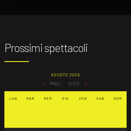
Prossimi spettacoli
AGOSTO 2026
PREC.
SUCC.
LUN
MAR
MER
GIO
VEN
SAB
DOM