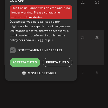
cookie
17
18
19
20
21
22
23
This Cookie Banner was deleted and is no
longer working. Please contact the
website administrator.
Questo sito web utilizza i cookie per
migliorare la tua esperienza di navigazione.
Utilizzando il nostro sito web acconsenti a
tutti i cookie in conformità con la nostra
24
25
26
27
28
29
30
policy per i cookie.
Leggi di più
STRETTAMENTE NECESSARI
ACCETTA TUTTO
RIFIUTA TUTTO
31
1
2
3
4
5
6
MOSTRA DETTAGLI
Strettamente necessari
I cookie strettamente necessari consentono le
funzionalità principali del sito web come
l'accesso dell'utente e la gestione dell'account.