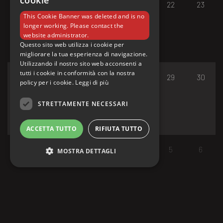
cookie
17
18
19
20
21
22
23
This Cookie Banner was deleted and is no
longer working. Please contact the
website administrator.
Questo sito web utilizza i cookie per
migliorare la tua esperienza di navigazione.
Utilizzando il nostro sito web acconsenti a
tutti i cookie in conformità con la nostra
24
25
26
27
28
29
30
policy per i cookie.
Leggi di più
STRETTAMENTE NECESSARI
ACCETTA TUTTO
RIFIUTA TUTTO
31
1
2
3
4
5
6
MOSTRA DETTAGLI
Strettamente necessari
I cookie strettamente necessari consentono le
funzionalità principali del sito web come
l'accesso dell'utente e la gestione dell'account.