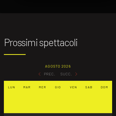
Prossimi spettacoli
AGOSTO 2026
PREC.
SUCC.
LUN
MAR
MER
GIO
VEN
SAB
DOM