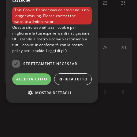
cookie
17
18
19
20
21
22
23
This Cookie Banner was deleted and is no
longer working. Please contact the
website administrator.
Questo sito web utilizza i cookie per
migliorare la tua esperienza di navigazione.
Utilizzando il nostro sito web acconsenti a
tutti i cookie in conformità con la nostra
24
25
26
27
28
29
30
policy per i cookie.
Leggi di più
STRETTAMENTE NECESSARI
ACCETTA TUTTO
RIFIUTA TUTTO
31
1
2
3
4
5
6
MOSTRA DETTAGLI
Strettamente necessari
I cookie strettamente necessari consentono le
funzionalità principali del sito web come
l'accesso dell'utente e la gestione dell'account.