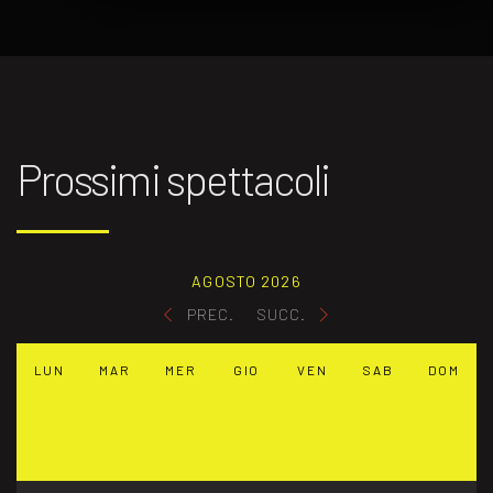
Prossimi spettacoli
AGOSTO 2026
PREC.
SUCC.
LUN
MAR
MER
GIO
VEN
SAB
DOM