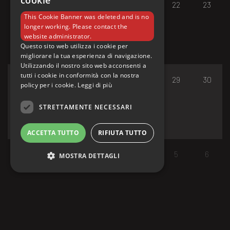
cookie
17
18
19
20
21
22
23
This Cookie Banner was deleted and is no
longer working. Please contact the
website administrator.
Questo sito web utilizza i cookie per
migliorare la tua esperienza di navigazione.
Utilizzando il nostro sito web acconsenti a
tutti i cookie in conformità con la nostra
24
25
26
27
28
29
30
policy per i cookie.
Leggi di più
STRETTAMENTE NECESSARI
ACCETTA TUTTO
RIFIUTA TUTTO
31
1
2
3
4
5
6
MOSTRA DETTAGLI
Strettamente necessari
I cookie strettamente necessari consentono le
funzionalità principali del sito web come
l'accesso dell'utente e la gestione dell'account.