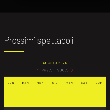
Prossimi spettacoli
AGOSTO 2026
PREC.
SUCC.
LUN
MAR
MER
GIO
VEN
SAB
DOM