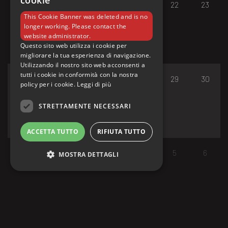
cookie
17
18
19
20
21
22
23
This Cookie Banner was deleted and is no
longer working. Please contact the
website administrator.
Questo sito web utilizza i cookie per
migliorare la tua esperienza di navigazione.
Utilizzando il nostro sito web acconsenti a
tutti i cookie in conformità con la nostra
24
25
26
27
28
29
30
policy per i cookie.
Leggi di più
STRETTAMENTE NECESSARI
ACCETTA TUTTO
RIFIUTA TUTTO
31
1
2
3
4
5
6
MOSTRA DETTAGLI
Strettamente necessari
I cookie strettamente necessari consentono le
funzionalità principali del sito web come
l'accesso dell'utente e la gestione dell'account.