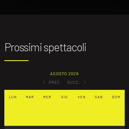
Prossimi spettacoli
AGOSTO 2026
PREC.
SUCC.
LUN
MAR
MER
GIO
VEN
SAB
DOM