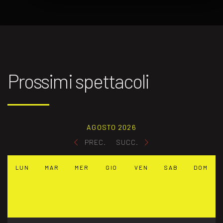
Prossimi spettacoli
AGOSTO 2026
PREC.
SUCC.
LUN
MAR
MER
GIO
VEN
SAB
DOM