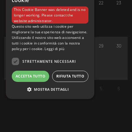
cookie
17
18
19
20
21
22
23
This Cookie Banner was deleted and is no
longer working. Please contact the
website administrator.
Questo sito web utilizza i cookie per
migliorare la tua esperienza di navigazione.
Utilizzando il nostro sito web acconsenti a
tutti i cookie in conformità con la nostra
24
25
26
27
28
29
30
policy per i cookie.
Leggi di più
STRETTAMENTE NECESSARI
ACCETTA TUTTO
RIFIUTA TUTTO
31
1
2
3
4
5
6
MOSTRA DETTAGLI
Strettamente necessari
I cookie strettamente necessari consentono le
funzionalità principali del sito web come
l'accesso dell'utente e la gestione dell'account.