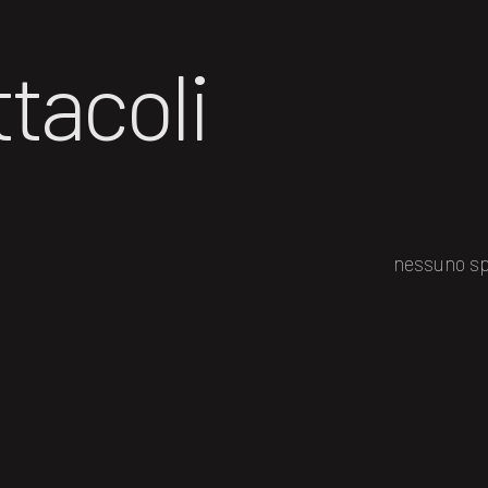
tacoli
nessuno sp