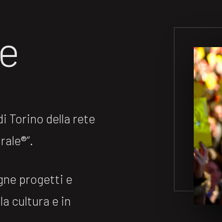
ne
 Torino della rete
ale®️“.
gne progetti e
la cultura e in