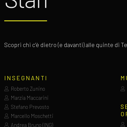
Scopri chi c’è dietro (e davanti) alle quinte di
INSEGNANTI
M
Roberto Zunino
Marzia Maccarini
S
Stefano Prevosto
O
Marcello Moschetti
Andrea Bruno (ING)