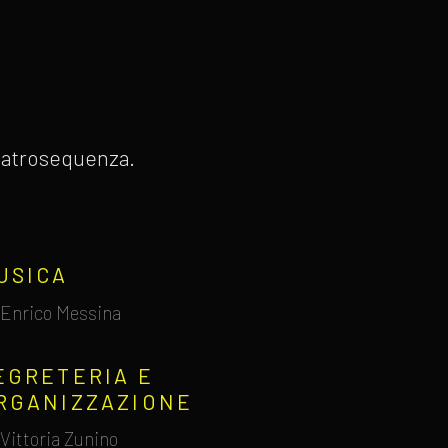
 Teatrosequenza.
USICA
Enrico Messina
EGRETERIA E
RGANIZZAZIONE
Vittoria Zunino