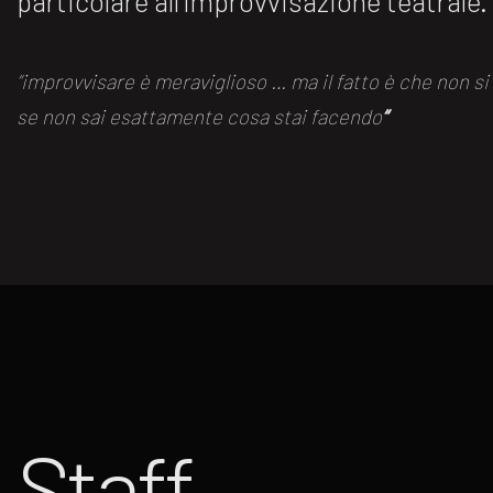
particolare all’improvvisazione teatrale.
“improvvisare è meraviglioso … ma il fatto è che non s
se non sai esattamente cosa stai facendo
“
Staff