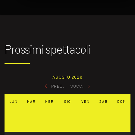
Prossimi spettacoli
AGOSTO 2026
PREC.
SUCC.
LUN
MAR
MER
GIO
VEN
SAB
DOM