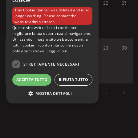
cookie
17
18
19
20
21
22
23
This Cookie Banner was deleted and is no
longer working. Please contact the
website administrator.
Questo sito web utilizza i cookie per
migliorare la tua esperienza di navigazione.
Utilizzando il nostro sito web acconsenti a
tutti i cookie in conformità con la nostra
24
25
26
27
28
29
30
policy per i cookie.
Leggi di più
STRETTAMENTE NECESSARI
ACCETTA TUTTO
RIFIUTA TUTTO
31
1
2
3
4
5
6
MOSTRA DETTAGLI
Strettamente necessari
I cookie strettamente necessari consentono le
funzionalità principali del sito web come
l'accesso dell'utente e la gestione dell'account.