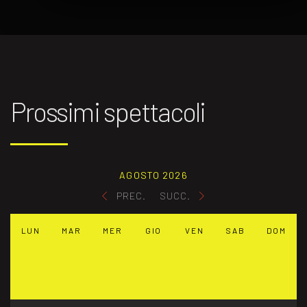
Prossimi spettacoli
AGOSTO 2026
PREC.
SUCC.
LUN
MAR
MER
GIO
VEN
SAB
DOM