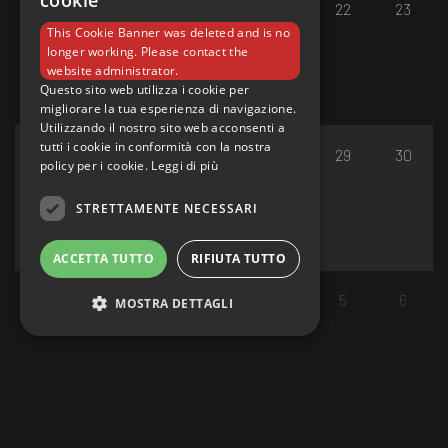
cookie
17
18
19
20
21
22
23
This Cookie Banner was deleted and is no
longer working. Please contact the
website administrator.
Questo sito web utilizza i cookie per
migliorare la tua esperienza di navigazione.
Utilizzando il nostro sito web acconsenti a
tutti i cookie in conformità con la nostra
24
25
26
27
28
29
30
policy per i cookie.
Leggi di più
STRETTAMENTE NECESSARI
ACCETTA TUTTO
RIFIUTA TUTTO
31
1
2
3
4
5
6
MOSTRA DETTAGLI
Strettamente necessari
I cookie strettamente necessari consentono le
funzionalità principali del sito web come
l'accesso dell'utente e la gestione dell'account.