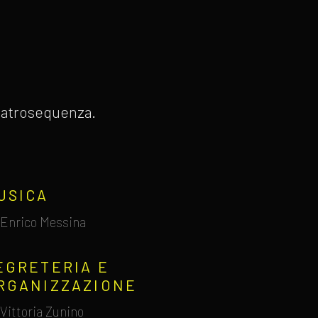
 Teatrosequenza.
USICA
Enrico Messina
EGRETERIA E
RGANIZZAZIONE
Vittoria Zunino