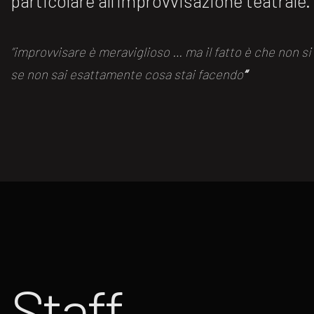
particolare all’improvvisazione teatrale.
“improvvisare è meraviglioso … ma il fatto è che non s
se non sai esattamente cosa stai facendo
“
Staff