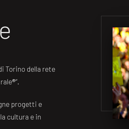
ne
 Torino della rete
ale®️“.
gne progetti e
la cultura e in