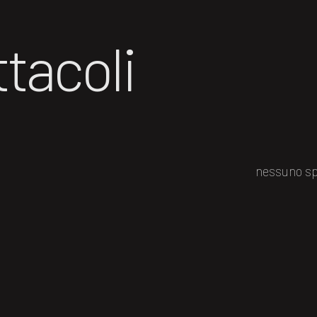
tacoli
nessuno sp