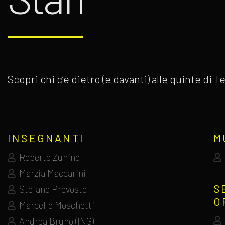
Scopri chi c’è dietro (e davanti) alle quinte di
INSEGNANTI
M
Roberto Zunino
Marzia Maccarini
S
Stefano Prevosto
O
Marcello Moschetti
Andrea Bruno (ING)