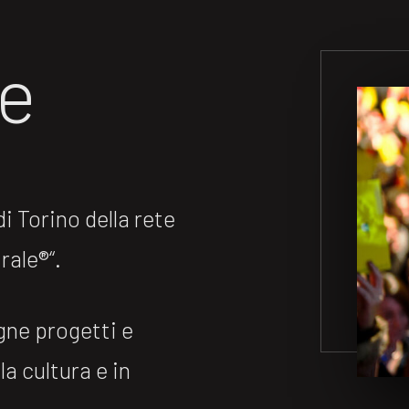
ne
 Torino della rete
ale®️“.
gne progetti e
la cultura e in