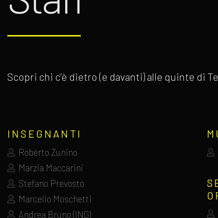
Scopri chi c’è dietro (e davanti) alle quinte di
INSEGNANTI
M
Roberto Zunino
Marzia Maccarini
S
Stefano Prevosto
O
Marcello Moschetti
Andrea Bruno (ING)