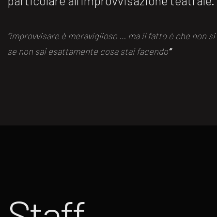
particolare all’improvvisazione teatrale.
“improvvisare è meraviglioso … ma il fatto è che non s
se non sai esattamente cosa stai facendo
“
Staff