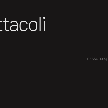
tacoli
nessuno sp