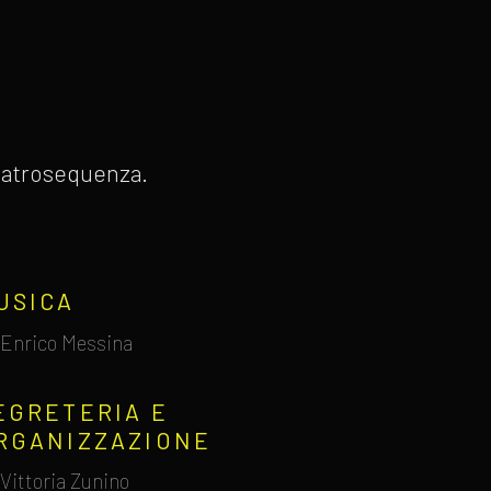
 Teatrosequenza.
USICA
Enrico Messina
EGRETERIA E
RGANIZZAZIONE
Vittoria Zunino