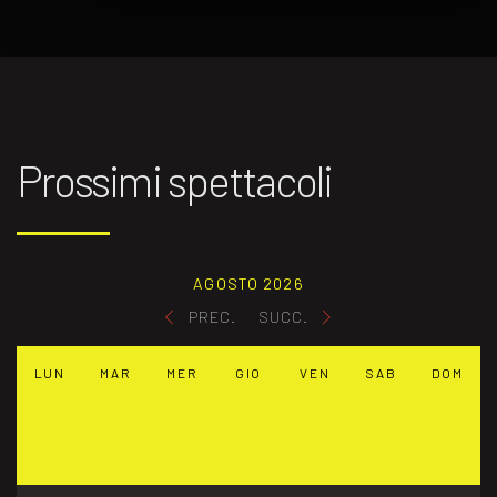
Prossimi spettacoli
AGOSTO 2026
PREC.
SUCC.
LUN
MAR
MER
GIO
VEN
SAB
DOM