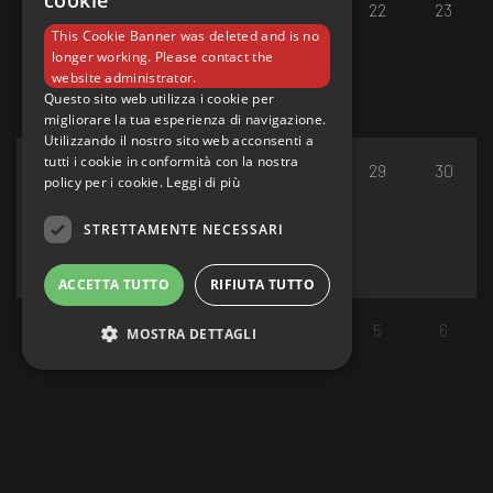
cookie
17
18
19
20
21
22
23
This Cookie Banner was deleted and is no
longer working. Please contact the
website administrator.
Questo sito web utilizza i cookie per
migliorare la tua esperienza di navigazione.
Utilizzando il nostro sito web acconsenti a
tutti i cookie in conformità con la nostra
24
25
26
27
28
29
30
policy per i cookie.
Leggi di più
STRETTAMENTE NECESSARI
ACCETTA TUTTO
RIFIUTA TUTTO
31
1
2
3
4
5
6
MOSTRA DETTAGLI
Strettamente necessari
I cookie strettamente necessari consentono le
funzionalità principali del sito web come
l'accesso dell'utente e la gestione dell'account.