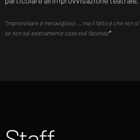
particolare all’improvvisazione teatrale.
“improvvisare è meraviglioso … ma il fatto è che non s
se non sai esattamente cosa stai facendo
“
Staff