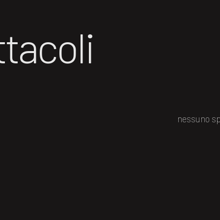
tacoli
nessuno sp