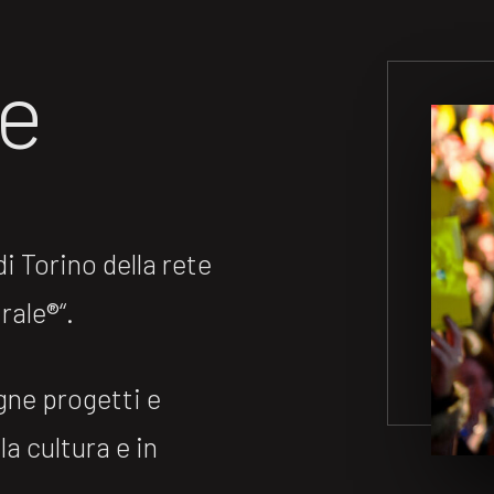
ne
 Torino della rete
ale®️“.
gne progetti e
la cultura e in