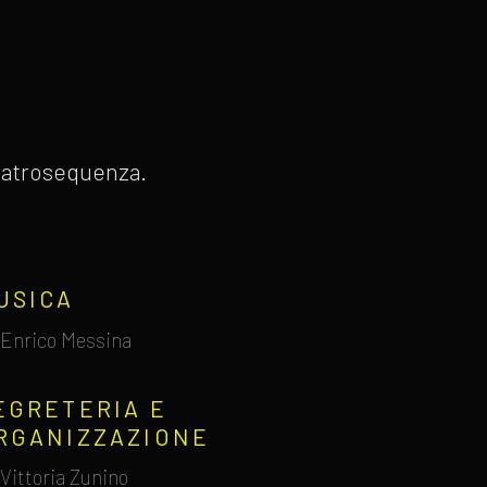
 Teatrosequenza.
USICA
Enrico Messina
EGRETERIA E
RGANIZZAZIONE
Vittoria Zunino