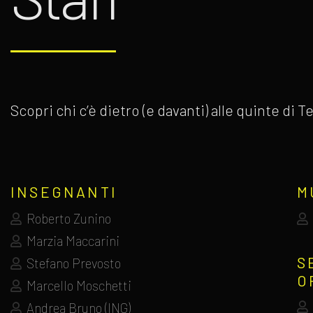
Scopri chi c’è dietro (e davanti) alle quinte di
INSEGNANTI
M
Roberto Zunino
Marzia Maccarini
S
Stefano Prevosto
O
Marcello Moschetti
Andrea Bruno (ING)