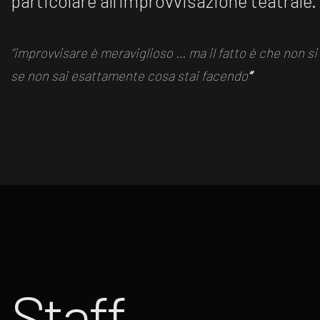
particolare all’improvvisazione teatrale.
“improvvisare è meraviglioso … ma il fatto è che non s
se non sai esattamente cosa stai facendo
“
Staff