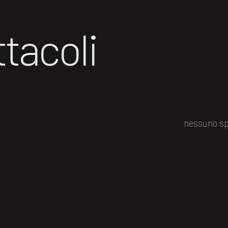
tacoli
nessuno sp