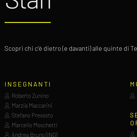
Scopri chi c’è dietro (e davanti) alle quinte di
INSEGNANTI
M
Roberto Zunino
Marzia Maccarini
S
Stefano Prevosto
O
Marcello Moschetti
Andrea Bruno (ING)