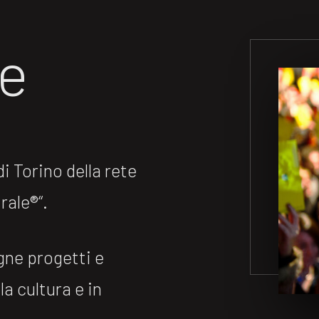
ne
 Torino della rete
ale®️“.
gne progetti e
la cultura e in