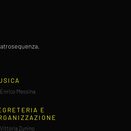
 Teatrosequenza.
USICA
Enrico Messina
EGRETERIA E
RGANIZZAZIONE
Vittoria Zunino