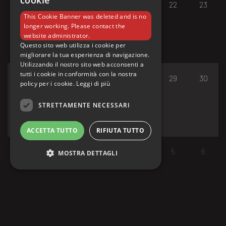
cookie
17
18
19
20
21
22
23
This Cookie Banner was deleted and is no
longer working. Please contact the
website administrator.
Questo sito web utilizza i cookie per
migliorare la tua esperienza di navigazione.
Utilizzando il nostro sito web acconsenti a
tutti i cookie in conformità con la nostra
24
25
26
27
28
29
30
policy per i cookie.
Leggi di più
STRETTAMENTE NECESSARI
ACCETTA TUTTO
RIFIUTA TUTTO
31
1
2
3
4
5
6
MOSTRA DETTAGLI
Strettamente necessari
I cookie strettamente necessari consentono le
funzionalità principali del sito web come
l'accesso dell'utente e la gestione dell'account.