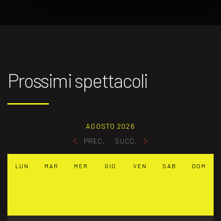
Prossimi spettacoli
AGOSTO 2026
PREC.
SUCC.
LUN
MAR
MER
GIO
VEN
SAB
DOM