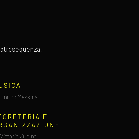
 Teatrosequenza.
USICA
Enrico Messina
EGRETERIA E
RGANIZZAZIONE
Vittoria Zunino