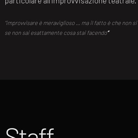
particolare all’improvvisazione teatrale.
“improvvisare è meraviglioso … ma il fatto è che non s
se non sai esattamente cosa stai facendo
“
Staff