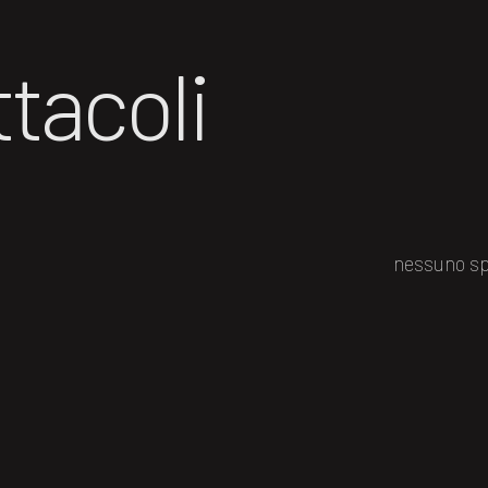
tacoli
nessuno sp