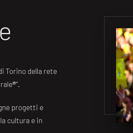
ne
 Torino della rete
ale®️“.
gne progetti e
la cultura e in