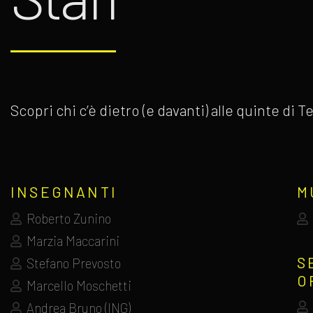
Scopri chi c’è dietro (e davanti) alle quinte di
INSEGNANTI
M
Roberto Zunino
Marzia Maccarini
S
Stefano Prevosto
O
Marcello Moschetti
Andrea Bruno (ING)