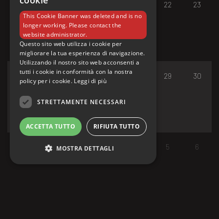
cookie
17
18
19
20
21
22
23
This Cookie Banner was deleted and is no
longer working. Please contact the
website administrator.
Questo sito web utilizza i cookie per
migliorare la tua esperienza di navigazione.
Utilizzando il nostro sito web acconsenti a
tutti i cookie in conformità con la nostra
24
25
26
27
28
29
30
policy per i cookie.
Leggi di più
STRETTAMENTE NECESSARI
ACCETTA TUTTO
RIFIUTA TUTTO
31
1
2
3
4
5
6
MOSTRA DETTAGLI
Strettamente necessari
I cookie strettamente necessari consentono le
funzionalità principali del sito web come
l'accesso dell'utente e la gestione dell'account.