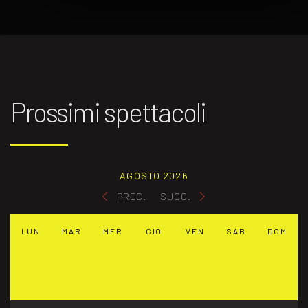
Prossimi spettacoli
AGOSTO 2026
PREC.
SUCC.
LUN
MAR
MER
GIO
VEN
SAB
DOM